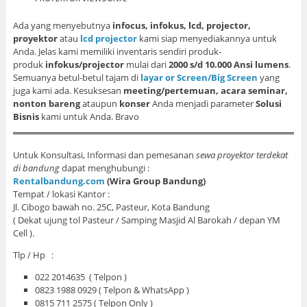
Ada yang menyebutnya
infocus, infokus, lcd, projector,
proyektor
atau
lcd projector
kami siap menyediakannya untuk
Anda. Jelas kami memiliki inventaris sendiri produk-
produk
infokus/projector
mulai dari
2000 s/d 10.000 Ansi lumens
.
Semuanya betul-betul tajam di
layar or Screen/Big Screen
yang
juga kami ada. Kesuksesan
meeting/pertemuan, acara seminar,
nonton bareng
ataupun
konser
Anda menjadi parameter
Solusi
Bisnis
kami untuk Anda. Bravo
Untuk Konsultasi, Informasi dan pemesanan
sewa proyektor terdekat
di bandung
dapat menghubungi :
Rentalbandung.com
(Wira Group Bandung)
Tempat / lokasi Kantor :
Jl. Cibogo bawah no. 25C, Pasteur, Kota Bandung
( Dekat ujung tol Pasteur / Samping Masjid Al Barokah / depan YM
Cell ).
Tlp / Hp :
022 2014635 ( Telpon )
0823 1988 0929 ( Telpon & WhatsApp )
0815 711 2575 ( Telpon Only )