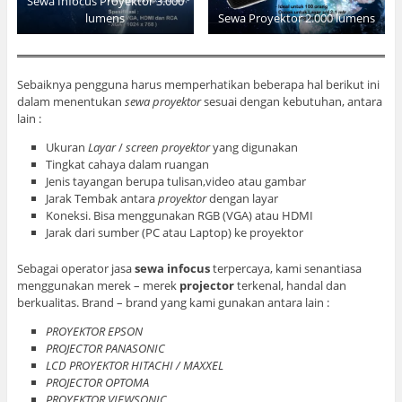
Sewa Infocus Proyektor 3.000
lumens
Sewa Proyektor 2.000 lumens
Sebaiknya pengguna harus memperhatikan beberapa hal berikut ini
dalam menentukan
sewa proyektor
sesuai dengan kebutuhan, antara
lain :
Ukuran
Layar
/
screen proyektor
yang digunakan
Tingkat cahaya dalam ruangan
Jenis tayangan berupa tulisan,video atau gambar
Jarak Tembak antara
proyektor
dengan layar
Koneksi. Bisa menggunakan RGB (VGA) atau HDMI
Jarak dari sumber (PC atau Laptop) ke proyektor
Sebagai operator jasa
sewa infocus
terpercaya, kami senantiasa
menggunakan merek – merek
projector
terkenal, handal dan
berkualitas. Brand – brand yang kami gunakan antara lain :
PROYEKTOR EPSON
PROJECTOR PANASONIC
LCD PROYEKTOR HITACHI / MAXXEL
PROJECTOR OPTOMA
PROYEKTOR VIEWSONIC