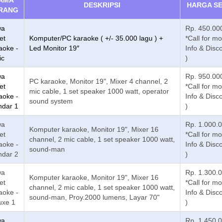
AMA
DESKRIPSI
HARGA S
RANG
wa
Rp. 450.000
et
Komputer/PC karaoke ( +/- 35.000 lagu ) +
*Call for m
aoke -
Led Monitor 19″
Info & Disc
ic
)
wa
Rp. 950.000
PC karaoke, Monitor 19", Mixer 4 channel, 2
et
*Call for m
mic cable, 1 set speaker 1000 watt, operator
aoke -
Info & Disc
sound system
ndar 1
)
wa
Rp. 1.000.0
Komputer karaoke, Monitor 19", Mixer 16
et
*Call for m
channel, 2 mic cable, 1 set speaker 1000 watt,
aoke -
Info & Disc
sound-man
ndar 2
)
wa
Rp. 1.300.0
Komputer karaoke, Monitor 19", Mixer 16
et
*Call for m
channel, 2 mic cable, 1 set speaker 1000 watt,
aoke -
Info & Disc
sound-man, Proy.2000 lumens, Layar 70"
uxe 1
)
wa
Rp. 1.450.0