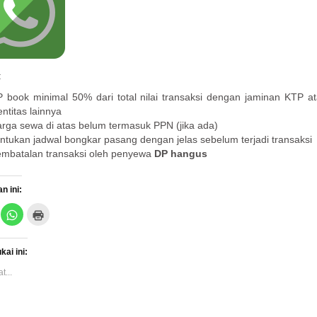
:
 book minimal 50% dari total nilai transaksi dengan jaminan KTP a
entitas lainnya
rga sewa di atas belum termasuk PPN (jika ada)
ntukan jadwal bongkar pasang dengan jelas sebelum terjadi transaksi
mbatalan transaksi oleh penyewa
DP hangus
n ini:
K
K
l
l
i
i
k
k
u
u
ai ini:
n
n
t
t
u
u
...
k
k
b
m
e
e
r
n
b
c