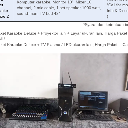
Komputer karaoke, Monitor 19", Mixer 16
et
*Call for m
channel, 2 mic cable, 1 set speaker 1000 watt,
aoke -
Info & Disc
sound-man, TV Led 42"
uxe 2
)
*Syarat dan ketentuan b
ket Karaoke Deluxe + Proyektor lain + Layar ukuran lain, Harga Pake
ll !
ket Karaoke Deluxe + TV Plasma / LED ukuran lain, Harga Paket …Call