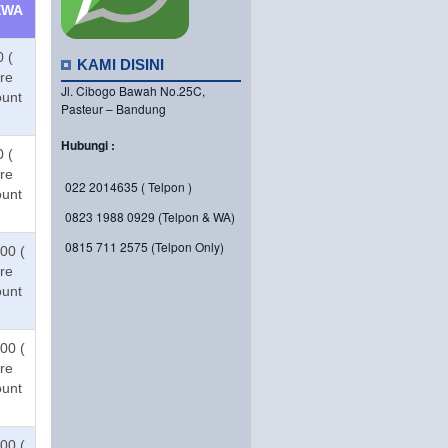
EWA
 (
KAMI DISINI
ore
Jl. Cibogo Bawah No.25C,
ount
Pasteur – Bandung
Hubungi :
 (
ore
022 2014635 ( Telpon )
ount
0823 1988 0929 (Telpon & WA)
0815 711 2575 (Telpon Only)
00 (
ore
ount
00 (
ore
ount
00 (