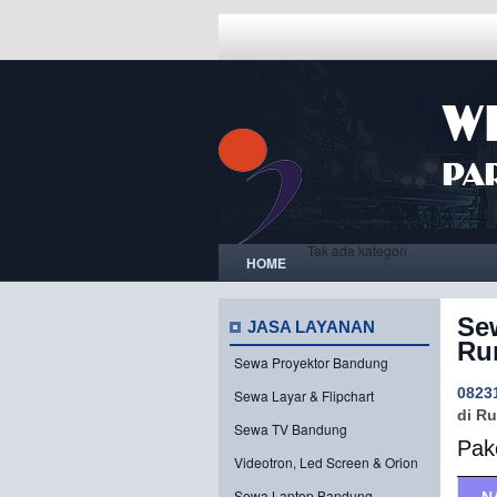
Tak ada kategori
HOME
Se
JASA LAYANAN
Ru
Sewa Proyektor Bandung
0823
Sewa Layar & Flipchart
di R
Sewa TV Bandung
Pak
Videotron, Led Screen & Orion
Sewa Laptop Bandung