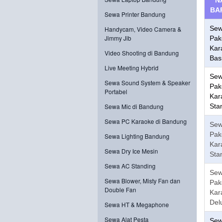
N
BA
Sewa Printer Bandung
Se
Handycam, Video Camera &
Jimmy Jib
Pak
Kar
Video Shooting di Bandung
Bas
Live Meeting Hybrid
Se
Sewa Sound System & Speaker
Pak
Portabel
Kar
Sewa Mic di Bandung
Sta
Sewa PC Karaoke di Bandung
Se
Pak
Sewa Lighting Bandung
Kar
Sewa Dry Ice Mesin
Sta
Sewa AC Standing
Se
Sewa Blower, Misty Fan dan
Pak
Double Fan
Kar
Del
Sewa HT & Megaphone
Sewa Alat Pesta
Se