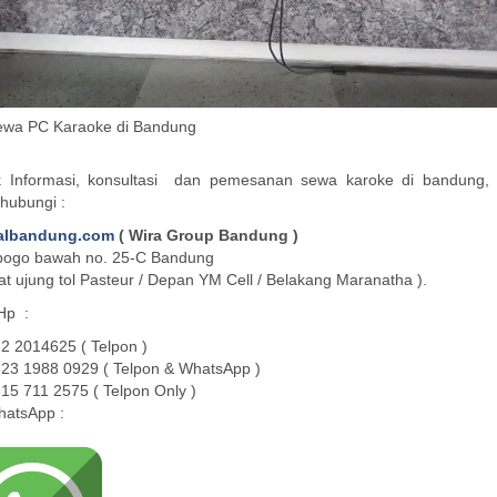
ewa PC Karaoke di Bandung
k Informasi, konsultasi dan pemesanan sewa karoke di bandung, 
hubungi :
albandung.com
( Wira Group Bandung )
ibogo bawah no. 25-C Bandung
at ujung tol Pasteur / Depan YM Cell / Belakang Maranatha ).
 Hp :
2 2014625 ( Telpon )
23 1988 0929 ( Telpon & WhatsApp )
15 711 2575 ( Telpon Only )
atsApp :