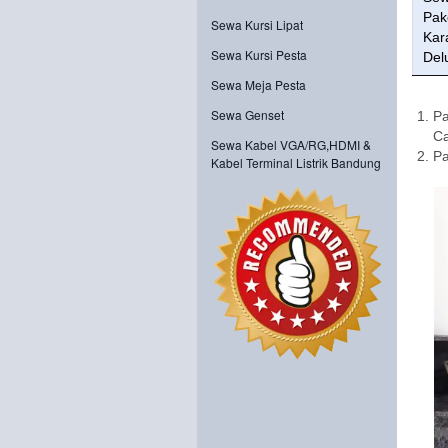
Pak
Sewa Kursi Lipat
Kar
Sewa Kursi Pesta
Del
Sewa Meja Pesta
Sewa Genset
Pa
Ca
Sewa Kabel VGA/RG,HDMI &
Pa
Kabel Terminal Listrik Bandung