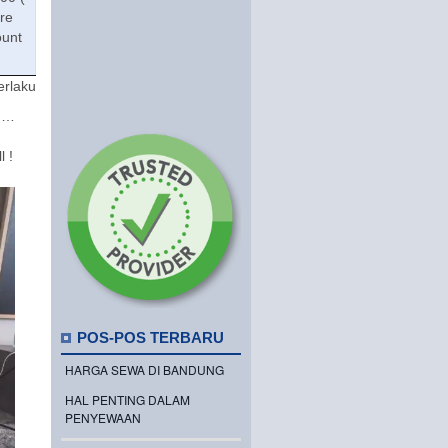
ore
ount
erlaku
t …
 !
POS-POS TERBARU
HARGA SEWA DI BANDUNG
HAL PENTING DALAM
PENYEWAAN