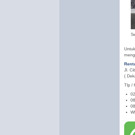
S
Untu
meng
Rent
Jl. C
( Dek
Tlp /
02
08
08
Wh