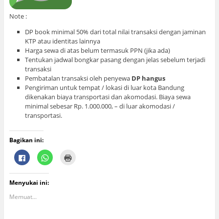
Note :
DP book minimal 50% dari total nilai transaksi dengan jaminan
KTP atau identitas lainnya
Harga sewa di atas belum termasuk PPN (jika ada)
Tentukan jadwal bongkar pasang dengan jelas sebelum terjadi
transaksi
Pembatalan transaksi oleh penyewa
DP hangus
Pengiriman untuk tempat / lokasi di luar kota Bandung
dikenakan biaya transportasi dan akomodasi. Biaya sewa
minimal sebesar Rp. 1.000.000, – di luar akomodasi /
transportasi.
Bagikan ini:
K
K
K
l
l
l
i
i
i
k
k
k
u
u
u
Menyukai ini:
n
n
n
t
t
t
u
u
u
Memuat...
k
k
k
m
b
m
e
e
e