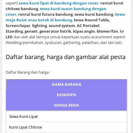
seperti
sewa kursi lipat di bandung dengan cover
,
rental kursi
chitose bandung
,
sewa kursi susun bandung dengan
cover
,
rental kursi futura bandung
,
sewa kursi bandung
,
Sewa
meja Bulat atau kotak di bandung
,
Sewa Round Table,
Screen/layar
,
lighting
,
sound system
,
AC Portabel
Standing
,
genset
,
generator listrik
,
kipas angin
,
blower/fan
,
tv
LED
dan alat alat lainnya untuk keperluan suatu acara/event seperti
Wedding/pernikahan, syukuran, gathering, pelatihan, dan lain-lain.
Daftar barang, harga dan gambar alat pesta
Daftar Barang dan harga :
NAMA BARANG
DESKRIPSI
HARGA SEWA
Sewa Kursi Lipat
Kursi Lipat Chitose