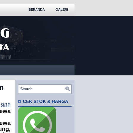
BERANDA
GALERI
n
CEK STOK & HARGA
88
ewa
ewa
ng,