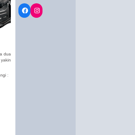
da dua
 yakin
ngi :