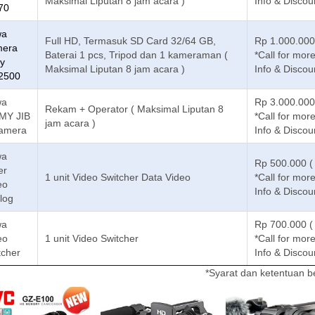
Maksimal Liputan 8 jam acara )
Info & Discou
70
wa
Full HD, Termasuk SD Card 32/64 GB,
Rp 1.000.000
era
Baterai 1 pcs, Tripod dan 1 kameraman (
*Call for mor
y
Maksimal Liputan 8 jam acara )
Info & Discou
2500
wa
Rp 3.000.000
Rekam + Operator ( Maksimal Liputan 8
MY JIB
*Call for mor
jam acara )
amera
Info & Discou
wa
Rp 500.000 (
er
1 unit Video Switcher Data Video
*Call for mor
eo
Info & Discou
log
wa
Rp 700.000 (
eo
1 unit Video Switcher
*Call for mor
tcher
Info & Discou
*Syarat dan ketentuan b