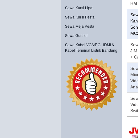
HM
Sewa Kursi Lipat
Se
Sewa Kursi Pesta
Kam
Sewa Meja Pesta
Son
MC
Sewa Genset
Sewa Kabel VGA/RG,HDMI &
Se
Kabel Terminal Listrik Bandung
JIM
+ C
Se
Mix
Vid
Ana
Se
Vid
Swi