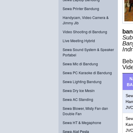
Sewa Printer Bandung
Handycam, Video Camera &
Jimmy Jib
ban
Video Shooting di Bandung
Sub
Live Meeting Hybrid
Ban
Ind
Sewa Sound System & Speaker
Portabel
Beb
Sewa Mic di Bandung
Vid
Sewa PC Karaoke di Bandung
N
Sewa Lighting Bandung
BA
Sewa Dry Ice Mesin
Se
Sewa AC Standing
Ha
JV
Sewa Blower, Misty Fan dan
Double Fan
Se
Sewa HT & Megaphone
Kam
JVC
Sewa Alat Pesta