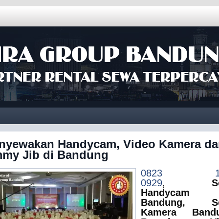
nyewakan Handycam, Video Kamera da
mmy Jib di Bandung
0823 19
0929
,
S
Handycam
Bandung, S
Kamera Bandu