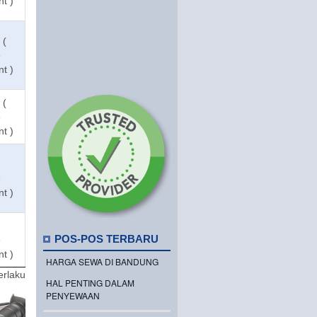
nt )
 (
e
nt )
 (
e
nt )
e
nt )
POS-POS TERBARU
e
nt )
HARGA SEWA DI BANDUNG
erlaku
HAL PENTING DALAM
PENYEWAAN