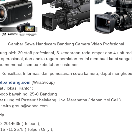
Gambar Sewa Handycam Bandung Camera Video Profesional
ung oleh 20 staff profesional, 3 kendaraan roda empat dan 4 unit ro
 operasional, dan aneka ragam peralatan rental membuat kami sangat
u memenuhi semua kebutuhan customer.
 Konsultasi, Informasi dan pemesanan sewa kamera, dapat menghubu
albandung.com
(WiraGroup)
t / lokasi Kantor :
ibogo bawah no. 25-C Bandung
at ujung tol Pasteur / belakang Unv. Maranatha / depan YM Cell ).
 : wira.group@yahoo.com
 Hp :
2 2014635 ( Telpon ),
15 711 2575 ( Telpon Only ),