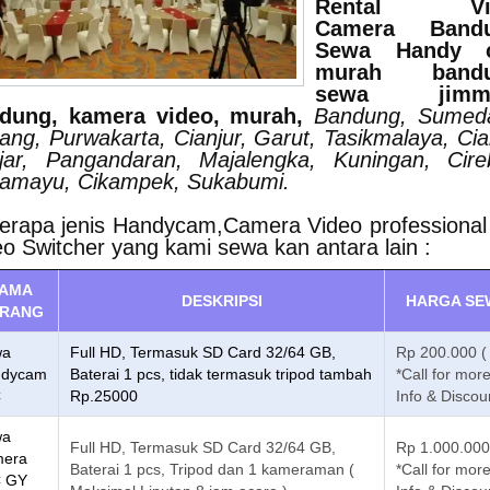
Rental Vi
Camera Bandu
Sewa Handy 
murah bandu
sewa jimmy
dung, kamera video, murah,
Bandung, Sumed
ang, Purwakarta, Cianjur, Garut, Tasikmalaya, Cia
jar, Pangandaran, Majalengka, Kuningan, Cire
ramayu, Cikampek, Sukabumi.
erapa jenis Handycam,Camera Video professional
eo Switcher yang kami sewa kan antara lain :
AMA
DESKRIPSI
HARGA SE
RANG
wa
Full HD, Termasuk SD Card 32/64 GB,
Rp 200.000 (
ndycam
Baterai 1 pcs, tidak termasuk tripod tambah
*Call for mor
C
Rp.25000
Info & Discou
wa
Full HD, Termasuk SD Card 32/64 GB,
Rp 1.000.000
era
Baterai 1 pcs, Tripod dan 1 kameraman (
*Call for mor
 GY