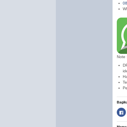
08
Wh
Note 
DP
id
Ha
Te
Pe
Bagika
K
l
i
k
u