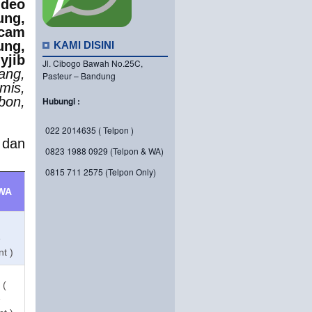
deo
ng,
cam
ng,
KAMI DISINI
jib
Jl. Cibogo Bawah No.25C,
ang,
Pasteur – Bandung
mis,
bon,
Hubungi :
022 2014635 ( Telpon )
 dan
0823 1988 0929 (Telpon & WA)
0815 711 2575 (Telpon Only)
WA
e
nt )
 (
e