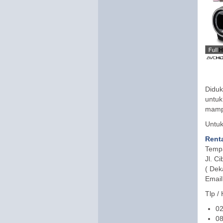
Diduk
untuk
mamp
Untuk
Rent
Tempa
Jl. C
( Dek
Email
Tlp /
02
08