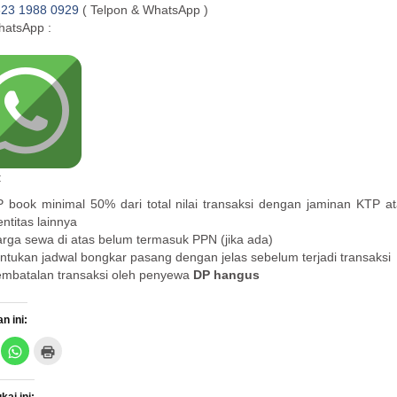
23 1988 0929
( Telpon & WhatsApp )
atsApp :
:
 book minimal 50% dari total nilai transaksi dengan jaminan KTP a
entitas lainnya
rga sewa di atas belum termasuk PPN (jika ada)
ntukan jadwal bongkar pasang dengan jelas sebelum terjadi transaksi
mbatalan transaksi oleh penyewa
DP hangus
n ini:
K
K
l
l
i
i
k
k
u
u