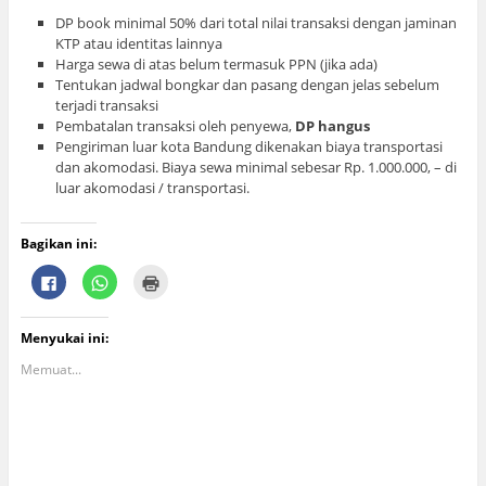
DP book minimal 50% dari total nilai transaksi dengan jaminan
KTP atau identitas lainnya
Harga sewa di atas belum termasuk PPN (jika ada)
Tentukan jadwal bongkar dan pasang dengan jelas sebelum
terjadi transaksi
Pembatalan transaksi oleh penyewa,
DP hangus
Pengiriman luar kota Bandung dikenakan biaya transportasi
dan akomodasi. Biaya sewa minimal sebesar Rp. 1.000.000, – di
luar akomodasi / transportasi.
Bagikan ini:
K
K
K
l
l
l
i
i
i
k
k
k
u
u
u
Menyukai ini:
n
n
n
t
t
t
u
u
u
Memuat...
k
k
k
m
b
m
e
e
e
m
r
n
b
b
c
a
a
e
g
g
t
i
i
a