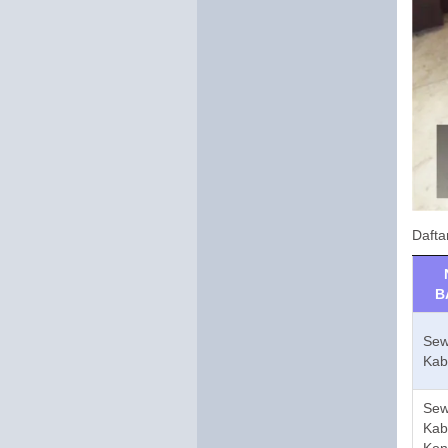
Dafta
B
Sew
Kab
Sew
Kab
Kon