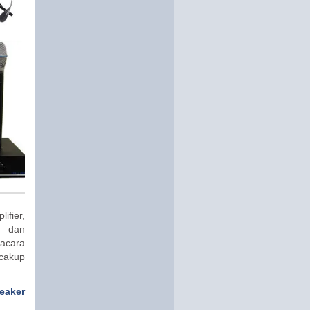
ifier,
s dan
 acara
cakup
eaker