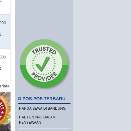
&
.000
&
.000
&
erlaku
POS-POS TERBARU
HARGA SEWA DI BANDUNG
HAL PENTING DALAM
PENYEWAAN