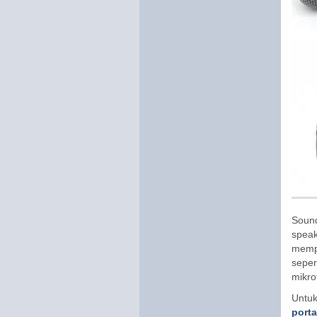
Sound
spea
mempe
sepe
mikro
Untuk
porta