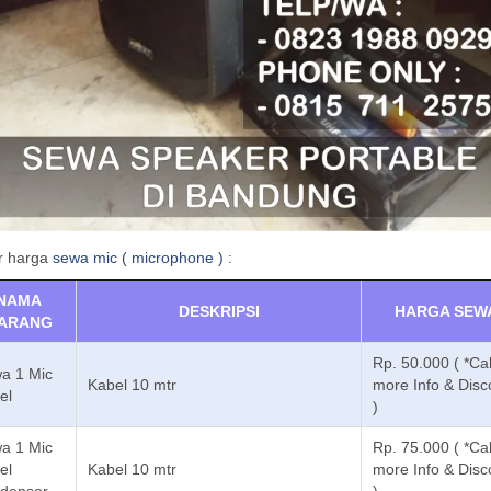
r harga
sewa mic ( microphone )
:
NAMA
DESKRIPSI
HARGA SEW
ARANG
Rp. 50.000 ( *Cal
a 1 Mic
Kabel 10 mtr
more Info & Disc
el
)
a 1 Mic
Rp. 75.000 ( *Cal
el
Kabel 10 mtr
more Info & Disc
densor
)