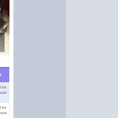
A
l for
ount
l for
ount