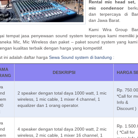
Rental mic head set,
mic condensor
berkua
dan terpercaya di Ba
dan Jawa Barat.
Kami Wira Group Ba
ai tempat jasa penyewaan sound system terpercaya kami memiliki j
 aneka Mic, Mic Wireless dan paket – paket sound system yang kam
engan kualitas terbaik dengan harga yang kompetitif.
ut ini adalah daftar harga
Sewa Sound system di bandung
:
AMA
DESKRIPSI
HARGA S
RANG
wa
Rp. 750.00
nd
2 speaker dengan total daya 1000 watt, 1 mic
*Call for m
tem
wireless, 1 mic cable, 1 mixer 4 channel, 1
Info &
00
equalizer dan 1 orang operator.
Discount )
t
wa
Rp. 1.500
nd
4 speaker dengan total daya 2000 watt, 2 mic
( *Call for
tem
wireless, 2 mic cable, 1 mixer 16 channel, 1