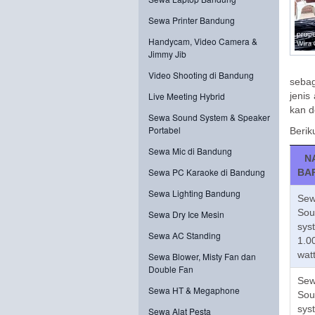
Sewa Printer Bandung
Handycam, Video Camera &
Jimmy Jib
Video Shooting di Bandung
sebag
Live Meeting Hybrid
jenis
kan d
Sewa Sound System & Speaker
Portabel
Berik
Sewa Mic di Bandung
N
Sewa PC Karaoke di Bandung
BA
Sewa Lighting Bandung
Se
Sou
Sewa Dry Ice Mesin
sys
Sewa AC Standing
1.0
wat
Sewa Blower, Misty Fan dan
Double Fan
Se
Sewa HT & Megaphone
Sou
sys
Sewa Alat Pesta