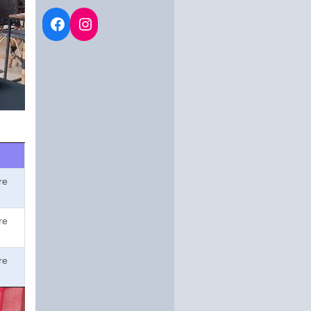
re
re
re