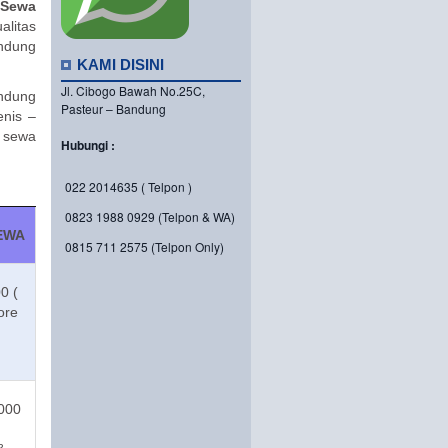
 Sewa
litas
ndung
KAMI DISINI
Jl. Cibogo Bawah No.25C,
ndung
Pasteur – Bandung
enis –
i sewa
Hubungi :
022 2014635 ( Telpon )
0823 1988 0929 (Telpon & WA)
EWA
0815 711 2575 (Telpon Only)
0 (
ore
.000