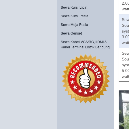
2.0
Sewa Kursi Lipat
wat
Sewa Kursi Pesta
Se
Sewa Meja Pesta
Sou
sys
Sewa Genset
3.0
Sewa Kabel VGA/RG,HDMI &
wat
Kabel Terminal Listrik Bandung
Se
Sou
sys
5.0
wat