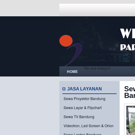
Tak ada kategori
HOME
Se
JASA LAYANAN
Ba
Sewa Proyektor Bandung
Sewa Layar & Flipchart
Sewa TV Bandung
Videotron, Led Screen & Orion
Sewa Laptop Bandung