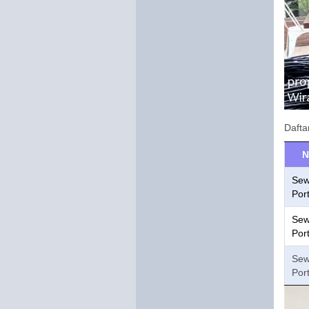
Dafta
N
Sew
Por
Sew
Por
Sew
Por