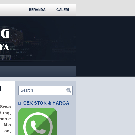
BERANDA
GALERI
i
CEK STOK & HARGA
ewa
ung,
able
 Mic
p on,