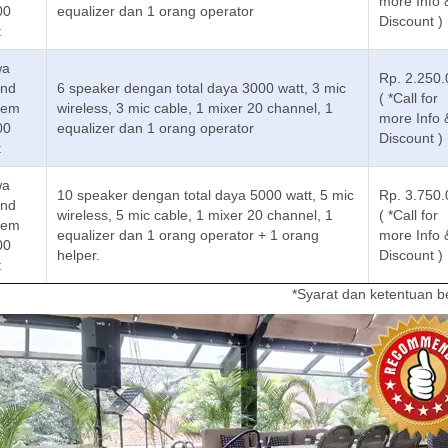
more Info 
00
equalizer dan 1 orang operator
Discount )
t
wa
Rp. 2.250
nd
6 speaker dengan total daya 3000 watt, 3 mic
( *Call for
tem
wireless, 3 mic cable, 1 mixer 20 channel, 1
more Info 
00
equalizer dan 1 orang operator
Discount )
t
wa
10 speaker dengan total daya 5000 watt, 5 mic
Rp. 3.750
nd
wireless, 5 mic cable, 1 mixer 20 channel, 1
( *Call for
tem
equalizer dan 1 orang operator + 1 orang
more Info 
00
helper.
Discount )
t
*Syarat dan ketentuan b